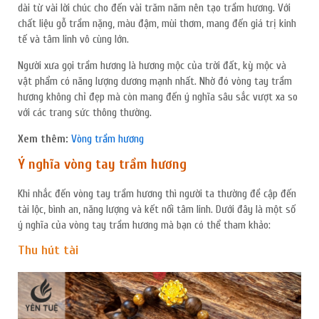
dài từ vài lời chúc cho đến vài trăm năm nên tạo trầm hương. Với
chất liệu gỗ trầm nặng, màu đậm, mùi thơm, mang đến giá trị kinh
tế và tâm linh vô cùng lớn.
Người xưa gọi trầm hương là hương mộc của trời đất, kỳ mộc và
ĐĂNG KÝ TƯ VẤN MIỄN PHÍ
vật phẩm có năng lượng dương mạnh nhất. Nhờ đó vòng tay trầm
hương không chỉ đẹp mà còn mang đến ý nghĩa sâu sắc vượt xa so
với các trang sức thông thường.
Xem thêm:
Vòng trầm hương
Ý nghĩa vòng tay trầm hương
Khi nhắc đến vòng tay trầm hương thì người ta thường đề cập đến
tài lộc, bình an, năng lượng và kết nối tâm linh. Dưới đây là một số
ý nghĩa của vòng tay trầm hương mà bạn có thể tham khảo:
Thu hút tài
HOÀN THÀNH
0334455504
Đăng ký tư vấn trực tiếp 24/7: