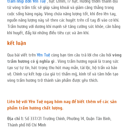
trầm nhịp đơn Yên Tuệ
, hạt 12mm, 17 hạt. Hương thơm thanh dịu
từ vòng trầm tốc sẽ giúp sảng khoái và giảm căng thẳng trong
cuộc sống hàng ngày. Vòng chứa năng lượng tốt, khi đeo lên tay,
nguồn năng lượng này sẽ theo các huyệt trên cổ tay đi vào cơ khí.
Trầm hương với dương khí mạnh sẽ tăng cường sức khỏe, cân bằng
khí huyết, đẩy lùi những điều tiêu cực và âm khí.
kết luận
Qua bài viết trên
Yên Tuệ
cùng bạn tìm câu trả lời cho câu hỏi
vòng
trầm hương có ý nghĩa gì
. Vòng trầm hương ngoài là trang sức
tạo sự tự tin, hát trọng thu hút may mắn, tài lộc, hộ trần và bảo
vệ. Chính sự kết hợp của giá trị thẩm mỹ, kinh tế và tâm hồn tạo
vòng trầm hương trở thành sản phẩm được yêu thích.
Liên hệ với Yên Tuệ ngay hôm nay để biết thêm về các sản
phẩm trầm hương chất lượng.
Địa chỉ 1:
Số 337/21 Trường Chinh, Phường 14, Quận Tân Bình,
Thành phố Hồ Chí Minh