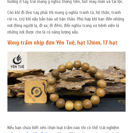
hương ở tay trái mang ý nghĩa thăng tiến, hút may mắn và tài lộc.
Còn khi đi đeo tay phải thì mang ý nghĩa tránh tà, hộ thân, tránh
rủi ro, trừ khí xấu bắn bảo vệ bản thân. Phù hợp khi bạn đến những
nơi đông người lạ, đi xa, đi đêm, đến nghĩa trang và bệnh viện là
những nơi được cho là có năng lượng xấu.
Vòng trầm nhịp đơn Yên Tuệ, hạt 12mm, 17 hạt
Nếu bạn chưa biết nên chọn loại trầm nào thì có thể trải nghiệm