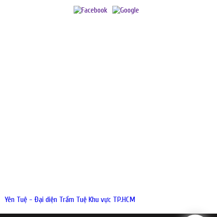
YÊN TUỆ - ĐẠI DIỆN TRẦM TUỆ KHU VỰC TP.HCM
Địa chỉ:
337/21 Trường Chinh, P. 14, Q. Tân Bình, TP.HCM
Chi nhánh:
98/6B Thích Quảng Đức, P. 5, Q. Phú Nhuận, TP.HCM
Hotline:
033.44.55.504
Email:
tramhuongyentue@gmail.com
Giờ làm việc:
8 - 17h (T2 - T7)
HƯỚNG DẪN ĐẶT HÀNG
Hướng dẫn sử dụng trầm hương
Chính sách đổi trả hàng
Phương thức vận chuyển
Hướng dẫn đặt hàng
Yên Tuệ - Đại diện Trầm Tuệ Khu vực TP.HCM