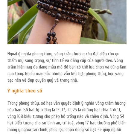
Ngoài ý nghĩa phong thủy, vòng trầm hương còn đại diện cho gu
thẩm mỹ sang trọng, sự tinh tế và đẳng cấp của người đeo. Vòng
trầm hiện nay đa dạng mẫu mã để bạn có thể lựa chọn và dùng làm
quà tặng. Nhiều màu sắc nhưng vẫn kết hợp phong thủy, bọc vàng
tạo nên vẻ đẹp quyền quý và trang nhã.
Ý nghĩa theo số
Trong phong thủy, số hạt vẫn quyết định ý nghĩa vòng trầm hương
của bạn. Số hạt lý tưởng là 13, 17, 21, 25 là những hạt chia 4 dư 1,
vòng 108 biểu tượng cho phép bỏ trống não và thiên định. Vòng 54
hạt biểu tượng cho sự bình an, trí tuệ, vòng 17 hạt thường phổ biến
mang ý nghĩa tài chính, phúc lộc. Chọn đúng số hạt sẽ giúp người