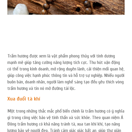
Trầm hương được xem là vật phẩm phong thủy với tính dương
mạnh mẽ giúp tăng cường năng lượng tích cực. Thu hút vận động
có thể trong kinh doanh, mở rộng duyên lành, cải thiện mối quan hệ,
giúp công việc hạnh phúc thông tin và hỗ trợ sự nghiệp. Nhiều người
buôn bán, doanh nhân, người làm nghề sáng tạo đều yêu thích vòng
trầm hương và tin nó mở đường tài lộc.
Xua đuổi tà khí
Một trong những thắc mắc phổ biến chính là trầm hương có ý nghĩa
gì trong công việc bảo vệ tinh thần và sức khỏe. Theo quan niệm Á
Đông trầm hương có khả năng tránh tà, xua tan khí khí, tạo năng
lượng bảo vệ người đeo. Tránh cảm giác giác bất an, giúp thư giãn