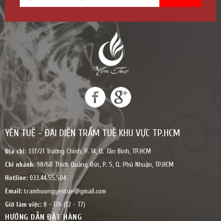
HOÀN THÀNH
0334455504
Đăng ký tư vấn trực tiếp 24/7:
YÊN TUỆ - ĐẠI DIỆN TRẦM TUỆ KHU VỰC TP.HCM
Địa chỉ:
337/21 Trường Chinh, P. 14, Q. Tân Bình, TP.HCM
Chi nhánh:
98/6B Thích Quảng Đức, P. 5, Q. Phú Nhuận, TP.HCM
Hotline:
033.44.55.504
Email:
tramhuongyentue@gmail.com
Giờ làm việc:
8 - 17h (T2 - T7)
HƯỚNG DẪN ĐẶT HÀNG