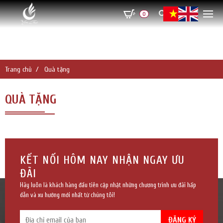
0
Trang chủ
Quà tặng
QUÀ TẶNG
ĐĂNG KÝ TƯ VẤN MIỄN PHÍ
KẾT NỐI HÔM NAY NHẬN NGAY ƯU
ĐÃI
Hãy luôn là khách hàng đầu tiên cập nhật những chương trình ưu đãi hấp
dẫn và xu hướng mới nhất từ chúng tôi!
ĐĂNG KÝ