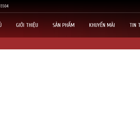
55504
Ủ
GIỚI THIỆU
SẢN PHẨM
KHUYẾN MÃI
TIN 
ĐĂNG KÝ TƯ VẤN MIỄN PHÍ