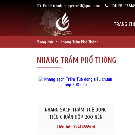
Email: tramhuongyentue11@gmail.com
HOTLINE: 03344
TRANG CH
Trang chủ
Nhang Trầm Phổ Thông
NHANG TRẦM PHỔ THÔNG
NHANG SẠCH TRẦM TUỆ DÒNG
TIÊU CHUẨN HỘP 200 NÉN
Liên hệ: 0334455504