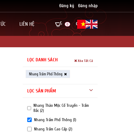
Đăng ký
Đăng nhập
TỨC
LIÊN HỆ
0
LỌC DANH SÁCH
Xóa Tất Cả
Nhang Trầm Phổ Thông
LỌC SẢN PHẨM
Nhang Thảo Mộc Cổ Truyền - Trầm
Bắc
(2)
Nhang Trầm Phổ Thông
(1)
Nhang Trầm Cao Cấp
(2)