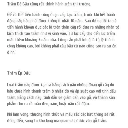
Trầm Dó Bầu cũng rất thịnh hành trên thị trường.
Để có thể tiến hành công đoạn cấy tạo trầm, trước khi hết hành
động cây bầu phải được trồng ít nhất 10 năm. Sau đó người ta sẽ
tiến hành khoan đục các lỗ trên thân cây rồi đưa ra những nhân tố
kích thích tạo trầm như vi sinh vào. Từ lúc cấy cho đến lúc trầm
mất thêm khoảng 3 năm nữa. Cũng cần phải lưu ý là tỷ lệ thành
công không cao, bởi không phải cây bầu cử nào cũng tạo ra sự ổn
định.
Trầm Ép Dầu
Loại trầm này được tạo ra bằng cách nấu những đoạn gỗ cây dó
bầu chưa hình thành trầm ở nhiệt độ và áp suất cao với tinh dầu
trầm. Bằng cách này, tinh dầu sẽ giảm dần vào gỗ, và thành sản
phẩm cho ra có màu đen, xám, hoặc nâu rất đậm.
Khi làm vòng, thường hình thức và màu sắc các hạt trông sẽ rất
đồng đều, song ta khó lòng mà quan sát được vân gỗ trầm.