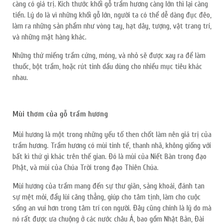
càng có giá trị. Kích thước khối gỗ trầm hương càng lớn thì lại càng
tiền. Lý do là vì những khối gỗ lớn, người ta có thể dễ dàng đục đẽo,
làm ra những sản phẩm như vòng tay, hạt dây, tượng, vật trang trí,
và những mặt hàng khác.
Những thứ miếng trầm cứng, móng, và nhỏ sẽ được xay ra để làm
thuốc, bột trầm, hoặc rút tinh dầu dùng cho nhiều mục tiêu khác
nhau.
Mùi thơm của gỗ trầm hương
Mùi hương là một trong những yếu tố then chốt làm nên giá trị của
trầm hương. Trầm hương có mùi tinh tế, thanh nhã, không giống với
bất kì thứ gì khác trên thế gian. Đó là mùi của Niết Bàn trong đạo
Phật, và mùi của Chúa Trời trong đạo Thiên Chúa.
Mùi hương của trầm mang đến sự thư giãn, sảng khoái, đánh tan
sự mệt mỏi, đẩy lùi căng thẳng, giúp cho tâm tịnh, làm cho cuộc
sống an vui hơn trong tâm trí con người. Đây cũng chính là lý do mà
nó rất được ưa chuộng ở các nước châu Á, bao gồm Nhật Bản, Đài