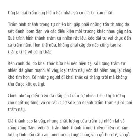
Đây là loại trầm quý hiếm bậc nhất và có giá trị cao nhất.
Trầm hình thành trong tự nhiên khi gặp phải những tổn thương do
sét đánh, bom đạn, và các điều kiện môi trường khác nhau gây nên.
Quá trình hình thành trầm tự nhiên rất lâu, kéo dài từ vài chục đến
cả trăm năm. Hơn thế nữa, không phải cây dó nào cũng tạo ra
trầm; tỉ lệ vô cùng thấp.
Bên cạnh đó, do khai thác bừa bãi nên hiện tại số lượng trầm tự
nhiên đã giảm mạnh. Vì vậy, loại trầm này vốn đã hiếm nay lại càng
khó tìm hơn. Có những người đi khai thác cả tháng trời mà không
thu được kết quả gì.
Chính những điều trên đã đẩy giá trầm tự nhiên trên thị trường
cao ngất ngưởng, và có rất ít cơ sở kinh doanh trầm thực sự có loại
trầm này.
Giá thành cao là vậy, nhưng chất lượng của trầm tự nhiên lại vô
cùng xứng đáng với nó. Trầm hình thành trong thiên nhiên có hàm
lượng tinh dầu rất cao, mùi hương tuyệt hảo, vân gỗ tinh tế, và gỗ