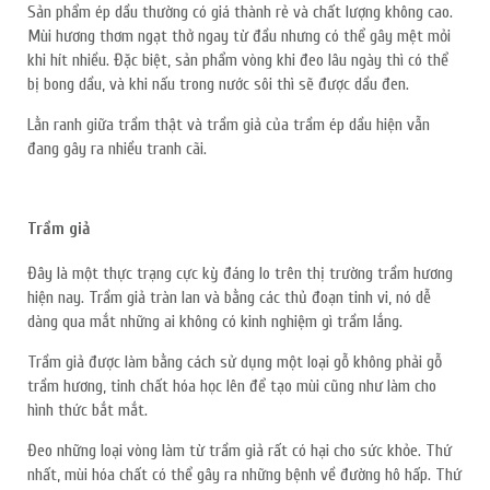
Sản phẩm ép dầu thường có giá thành rẻ và chất lượng không cao.
Mùi hương thơm ngạt thở ngay từ đầu nhưng có thể gây mệt mỏi
khi hít nhiều. Đặc biệt, sản phẩm vòng khi đeo lâu ngày thì có thể
bị bong dầu, và khi nấu trong nước sôi thì sẽ được dầu đen.
Lằn ranh giữa trầm thật và trầm giả của trầm ép dầu hiện vẫn
đang gây ra nhiều tranh cãi.
Trầm giả
Đây là một thực trạng cực kỳ đáng lo trên thị trường trầm hương
hiện nay. Trầm giả tràn lan và bằng các thủ đoạn tinh vi, nó dễ
dàng qua mắt những ai không có kinh nghiệm gì trầm lắng.
Trầm giả được làm bằng cách sử dụng một loại gỗ không phải gỗ
trầm hương, tinh chất hóa học lên để tạo mùi cũng như làm cho
hình thức bắt mắt.
Đeo những loại vòng làm từ trầm giả rất có hại cho sức khỏe. Thứ
nhất, mùi hóa chất có thể gây ra những bệnh về đường hô hấp. Thứ