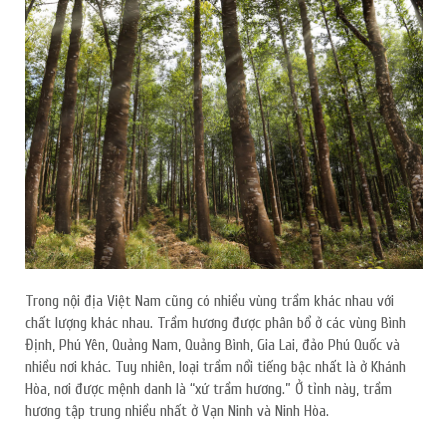
HOÀN THÀNH
0334455504
Đăng ký tư vấn trực tiếp 24/7:
Trong nội địa Việt Nam cũng có nhiều vùng trầm khác nhau với
chất lượng khác nhau. Trầm hương được phân bổ ở các vùng Bình
Định, Phú Yên, Quảng Nam, Quảng Bình, Gia Lai, đảo Phú Quốc và
nhiều nơi khác. Tuy nhiên, loại trầm nổi tiếng bậc nhất là ở Khánh
Hòa, nơi được mệnh danh là “xứ trầm hương.” Ở tỉnh này, trầm
hương tập trung nhiều nhất ở Vạn Ninh và Ninh Hòa.