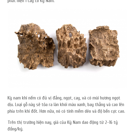
phát hiện 1 cây có Kỳ Nam.
Kỳ nam khi nếm có đủ vị đắng, ngọt, cay, và có mùi hương ngọt
dịu. Loại gỗ này sẽ tỏa ra làn khói màu xanh, bay thẳng và cao lên
phía trên khi đốt. Hơn nữa, nó có tính mềm dẻo và độ bền cực cao.
Trên thị trường hiện nay, giá của Kỳ Nam dao động từ 2-16 tỷ
đồng/ký.