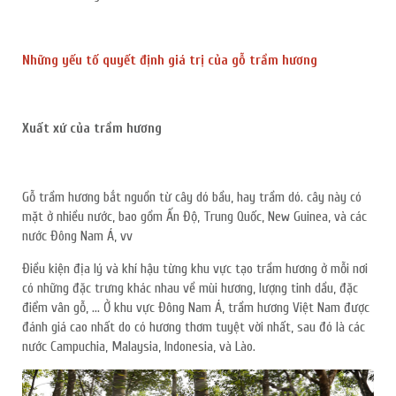
Những yếu tố quyết định giá trị của gỗ trầm hương
Xuất xứ của trầm hương
Gỗ trầm hương bắt nguồn từ cây dó bầu, hay trầm dó. cây này có
mặt ở nhiều nước, bao gồm Ấn Độ, Trung Quốc, New Guinea, và các
nước Đông Nam Á, vv
ĐĂNG KÝ TƯ VẤN MIỄN PHÍ
Điều kiện địa lý và khí hậu từng khu vực tạo trầm hương ở mỗi nơi
có những đặc trưng khác nhau về mùi hương, lượng tinh dầu, đặc
điểm vân gỗ, … Ở khu vực Đông Nam Á, trầm hương Việt Nam được
đánh giá cao nhất do có hương thơm tuyệt vời nhất, sau đó là các
nước Campuchia, Malaysia, Indonesia, và Lào.