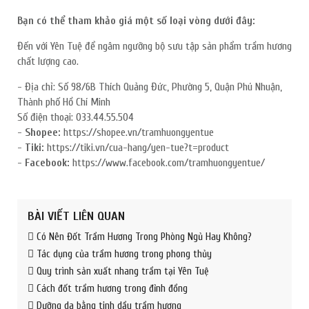
Bạn có thể tham khảo giá một số loại vòng dưới đây:
Đến với Yên Tuệ để ngâm ngưỡng bộ sưu tập sản phẩm trầm hương
chất lượng cao.
- Địa chỉ: Số 98/6B Thích Quảng Đức, Phường 5, Quận Phú Nhuận,
Thành phố Hồ Chí Minh
Số điện thoại: 033.44.55.504
-
Shopee:
https://shopee.vn/tramhuongyentue
-
Tiki:
https://tiki.vn/cua-hang/yen-tue?t=product
-
Facebook:
https://www.facebook.com/tramhuongyentue/
BÀI VIẾT LIÊN QUAN
Có Nên Đốt Trầm Hương Trong Phòng Ngủ Hay Không?
Tác dụng của trầm hương trong phong thủy
Quy trình sản xuất nhang trầm tại Yên Tuệ
Cách đốt trầm hương trong đỉnh đồng
Dưỡng da bằng tinh dầu trầm hương