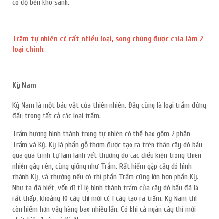
có độ bền khó sánh.
Trầm tự nhiên có rất nhiều loại, song chúng được chia làm 2
loại chính
.
Kỳ Nam
Kỳ Nam là một báu vật của thiên nhiên. Đây cũng là loại trầm đứng
đầu trong tất cả các loại trầm.
Trầm hương hình thành trong tự nhiên có thể bao gồm 2 phần
Trầm và Kỳ. Kỳ là phần gỗ thơm được tạo ra trên thân cây dó bầu
qua quá trình tự làm lành vết thương do các điều kiện trong thiên
nhiên gây nên, cũng giống như Trầm. Rất hiếm gặp cây dó hình
thành Kỳ, và thường nếu có thì phần Trầm cũng lớn hơn phần Kỳ.
Như ta đã biết, vốn dĩ tỉ lệ hình thành trầm của cây dó bầu đã là
rất thấp, khoảng 10 cây thì mới có 1 cây tạo ra trầm. Kỳ Nam thì
còn hiếm hơn vậy hàng bao nhiêu lần. Có khi cả ngàn cây thì mới