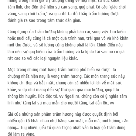
mang trong mình giá trị thượng đẳng về mọi mặt, từ sức khỏe,
tâm linh, cho đến thể hiện sự cao sang, quý phái. Có câu “giàu chơi
vàng, sang chơi trầm,” và qua đó ta đủ thấy trầm hương được
đánh giá ra sao trong tâm thức dân gian.
Công dụng của trầm hương không phải bàn cãi, song việc tìm kiếm
hoặc nuôi cấy cũng là cả một quá trình nan, trải qua vô và khó khăn
mới thu được, và số lượng cũng không phải là lớn. Chính điều này
làm nên sự quý hiếm của trầm hương và là lý do tại sao nó có giá
rất cao so với các loại nguyên liệu khác.
Một trong những mặt hàng trầm hương phổ biến và được ưa
chuộng nhất hiện nay là vòng trầm hương. Các món trang sức này
không chỉ đẹp và bắt mắt, chúng còn có nhiều lợi ích về mặt sức
khỏe, ví dụ như mang đến sự thư giãn qua mùi hương, giúp lưu
thông khí huyết, Hút độc tố, vv Ngoài ra, chúng còn có ý nghĩa tâm
linh như tặng lại sự may mắn cho người tặng, tài dẫn lộc, vv
Giá của những sản phẩm trầm hương này được quyết định bởi
nhiều yếu tố khác nhau như hãng sản xuất, mẫu mã, mùi hương, cân
nặng… Tuy nhiên, yếu tố quan trọng nhất vẫn là loại gỗ trầm dùng
để làm ra vòng.