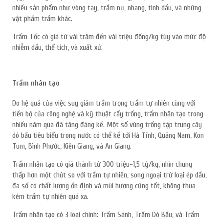
nhiều sản phẩm như vòng tay, trầm nụ, nhang, tinh dầu, và những
vật phẩm trầm khác.
Trầm Tốc có giá từ vài trăm đến vài triệu đồng/kg tùy vào mức độ
nhiễm dầu, thể tích, và xuất xứ.
Trầm nhân tạo
Do hệ quả của việc suy giảm trầm trọng trầm tự nhiên cùng với
tiến bộ của công nghệ và kỹ thuật cấy trồng, trầm nhân tạo trong
nhiều năm qua đã tăng đáng kể. Một số vùng trồng tập trung cây
dó bầu tiêu biểu trong nước có thể kể tới Hà Tĩnh, Quảng Nam, Kon
Tum, Bình Phước, Kiên Giang, và An Giang.
Trầm nhân tạo có giá thành từ 300 triệu-1,5 tỷ/kg, nhìn chung
thấp hơn một chút so với trầm tự nhiên, song ngoại trừ loại ép dầu,
đa số có chất lượng ổn định và mùi hương cũng tốt, không thua
kém trầm tự nhiên quá xa.
Trầm nhân tạo có 3 loại chính: Trầm Sánh, Trầm Dó Bầu, và Trầm