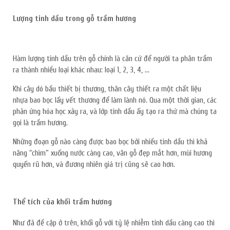
Lượng tinh dầu trong gỗ trầm hương
Hàm lượng tinh dầu trên gỗ chính là căn cứ để người ta phân trầm
ra thành nhiều loại khác nhau: loại 1, 2, 3, 4, …
Khi cây dó bầu thiết bị thương, thân cây thiết ra một chất liệu
nhựa bao bọc lấy vết thương để làm lành nó. Qua một thời gian, các
phản ứng hóa học xảy ra, và lớp tinh dầu ấy tạo ra thứ mà chúng ta
gọi là trầm hương.
Những đoạn gỗ nào càng được bao bọc bởi nhiều tinh dầu thì khả
năng “chìm” xuống nước càng cao, vân gỗ đẹp mắt hơn, mùi hương
quyến rũ hơn, và đương nhiên giá trị cũng sẽ cao hơn.
Thể tích của khối trầm hương
Như đã đề cập ở trên, khối gỗ với tỷ lệ nhiễm tinh dầu càng cao thì