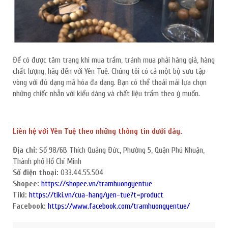
Để có được tâm trạng khi mua trầm, tránh mua phải hàng giả, hàng
chất lượng, hãy đến với Yên Tuệ. Chúng tôi có cả một bộ sưu tập
vòng với đủ dạng mã hóa đa dạng. Bạn có thể thoải mái lựa chọn
những chiếc nhẫn với kiểu dáng và chất liệu trầm theo ý muốn.
Liên hệ với Yên Tuệ theo những thông tin dưới đây.
Địa chỉ:
Số 98/6B Thích Quảng Đức, Phường 5, Quận Phú Nhuận,
Thành phố Hồ Chí Minh
Số điện thoại:
033.44.55.504
Shopee:
https://shopee.vn/tramhuongyentue
Tiki:
https://tiki.vn/cua-hang/yen-tue?t=product
Facebook:
https://www.facebook.com/tramhuongyentue/