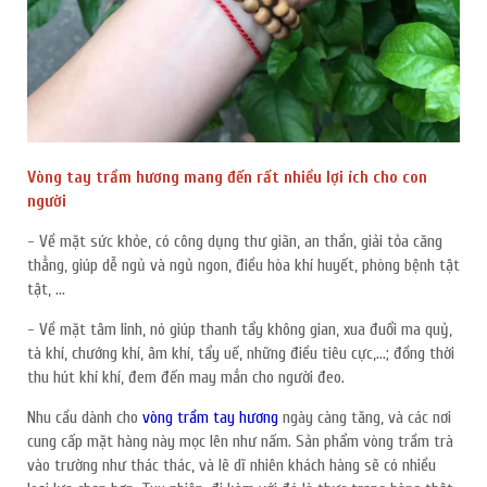
Vòng tay trầm hương mang đến rất nhiều lợi ích cho con
người
- Về mặt sức khỏe, có công dụng thư giãn, an thần, giải tỏa căng
thẳng, giúp dễ ngủ và ngủ ngon, điều hòa khí huyết, phòng bệnh tật
tật, …
- Về mặt tâm linh, nó giúp thanh tẩy không gian, xua đuổi ma quỷ,
tà khí, chướng khí, âm khí, tẩy uế, những điều tiêu cực,…; đồng thời
thu hút khí khí, đem đến may mắn cho người đeo.
Nhu cầu dành cho
vòng trầm tay hương
ngày càng tăng, và các nơi
cung cấp mặt hàng này mọc lên như nấm. Sản phẩm vòng trầm trà
vào trường như thác thác, và lẽ dĩ nhiên khách hàng sẽ có nhiều