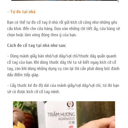
- Tự đo tại nhà
Bạn có thể tự đo cổ tay ở nhà rồi gửi kích cỡ cũng như những yêu
cầu khác đến cho cửa hàng. Dựa vào những chi tiết ấy, cửa hàng sẽ
chọn hoặc làm vòng đúng theo ý của bạn.
Cách đo cổ tay tại nhà như sau:
- Dùng mảnh giấy bản nhỏ/sợi dây/sợi chỉ/thước dây quấn quanh
cổ tay của bạn. Khi dùng thước dây thì ta sẽ biết ngay kích cỡ cổ
tay, còn khi dùng những dụng cụ còn lại thì cần phải dùng bút đánh
dấu điểm tiếp giáp.
- Lấy thước kẻ đo độ dài của mảnh giấy/sợi dây/sợi chỉ, từ đó bạn
sẽ có được kích cỡ cổ tay mình.