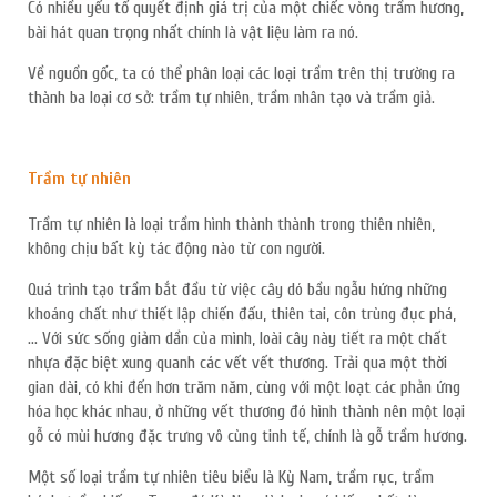
Có nhiều yếu tố quyết định giá trị của một chiếc vòng trầm hương,
bài hát quan trọng nhất chính là vật liệu làm ra nó.
Về nguồn gốc, ta có thể phân loại các loại trầm trên thị trường ra
thành ba loại cơ sở: trầm tự nhiên, trầm nhân tạo và trầm giả.
Trầm tự nhiên
Trầm tự nhiên là loại trầm hình thành thành trong thiên nhiên,
không chịu bất kỳ tác động nào từ con người.
Quá trình tạo trầm bắt đầu từ việc cây dó bầu ngẫu hứng những
HOÀN THÀNH
khoáng chất như thiết lập chiến đấu, thiên tai, côn trùng đục phá,
0334455504
… Với sức sống giảm dần của mình, loài cây này tiết ra một chất
Đăng ký tư vấn trực tiếp 24/7:
nhựa đặc biệt xung quanh các vết vết thương. Trải qua một thời
gian dài, có khi đến hơn trăm năm, cùng với một loạt các phản ứng
hóa học khác nhau, ở những vết thương đó hình thành nên một loại
gỗ có mùi hương đặc trưng vô cùng tinh tế, chính là gỗ trầm hương.
Một số loại trầm tự nhiên tiêu biểu là Kỳ Nam, trầm rục, trầm