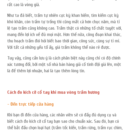
rất cao là vòng giả.
Như ta đã biết, trầm tự nhiên cực kỳ khan hiếm, tìm kiếm cực kỳ
khó khăn, còn trầm tự trồng thì cũng mất cả hơn chục năm, mà tỉ
lệ tạo trầm cũng không cao. Trầm thật có những tố chất tuyệt vời,
mang đến lợi ích về đủ mọi mặt. Hơn thế nữa, công đoạn khai thác,
thu hoạch trầm đòi hỏi biết bao thời gian, công sức, cùng sự tỉ mỉ.
Với tất cả những yếu tố ấy, giá trầm không thể nào rẻ được.
Tuy vậy, cũng cần lưu ý là cách phân biệt này cũng chỉ có độ chính
xác tương đối, bởi một số nhà bán hàng giả cố tình đội giá lên, một
là để thêm lợi nhuận, hai là tạo thêm lòng tin.
Cách đo kích cỡ cổ tay khi mua vòng trầm hương
- Đến trực tiếp cửa hàng
Khi bạn đi đến cửa hàng, các nhân viên sẽ có đầy đủ dụng cụ và
biết cách đo kích cỡ cổ tay bạn sao cho chuẩn xác. Sau đó, bạn có
thể bắt đầu chọn loại hạt (trầm tốc kiến, trầm rừng, trầm rục chìm,