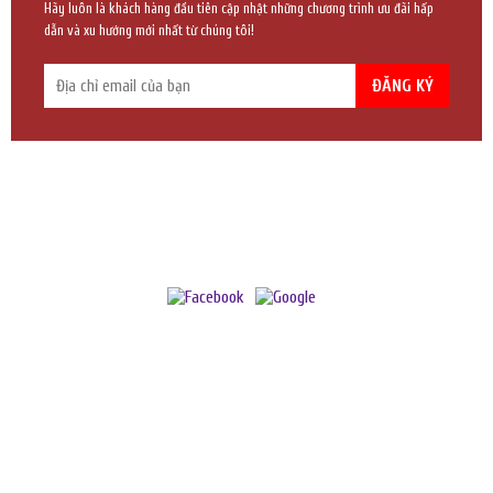
Hãy luôn là khách hàng đầu tiên cập nhật những chương trình ưu đãi hấp
dẫn và xu hướng mới nhất từ chúng tôi!
ĐĂNG KÝ
YÊN TUỆ - ĐẠI DIỆN TRẦM TUỆ KHU VỰC TP.HCM
Địa chỉ:
337/21 Trường Chinh, P. 14, Q. Tân Bình, TP.HCM
Chi nhánh:
98/6B Thích Quảng Đức, P. 5, Q. Phú Nhuận, TP.HCM
Hotline:
033.44.55.504