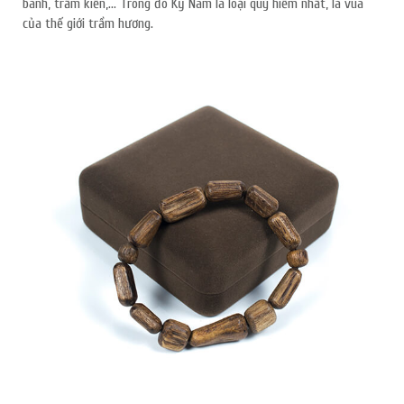
bánh, trầm kiến,… Trong đó Kỳ Nam là loại quý hiếm nhất, là vua
của thế giới trầm hương.