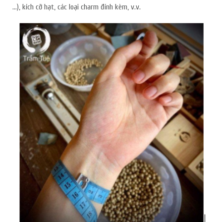
…), kích cỡ hạt, các loại charm đính kèm, v.v.