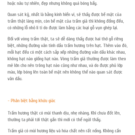
hoặc nâu tự nhiên, đẹp nhưng không quá bóng bẩy.
Quan sát kỹ, nhất là bằng kính hiển vi, sẽ thấy được bề mặt của
trầm thật láng mịn, còn bề mặt của trầm giả thì không đồng đều,
có những lỗ nhỏ li ti do được làm bằng các loại gỗ vụn ghép lại.
Đối với vòng trầm thật, ta sẽ dễ dàng thấy được hai thớ gỗ riêng
biệt, những đường vân tinh dầu trầm hương trên hạt. Thêm vào đó,
mỗi hạt đều có một cách sắp xếp những đường vân dầu khác nhau,
không hạt nào giống hạt nào. Vòng trầm giả thường được làm theo
mẻ lớn cho nên trông hạt nào cũng như nhau, và do được phủ lớp
màu, lớp bóng lên toàn bề mặt nên không thể nào quan sát được
vân dầu.
- Phân biệt bằng khứu giác
Trầm hương thật có mùi thanh dịu, nhẹ nhàng. Khi chưa đốt lên,
thường ta phải tới thật gần thì mới có thể ngửi thấy.
Trầm giả có mùi hương liệu và hóa chất nên rất nồng. Không cần