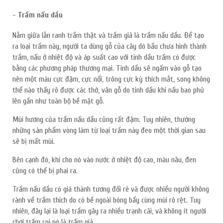
- Trầm nấu dầu
Nằm giữa lằn ranh trầm thật và trầm giả là trầm nấu dầu. Để tạo
ra loại trầm này, người ta dùng gỗ của cây dó bầu chưa hình thành
trầm, nấu ở nhiệt độ và áp suất cao với tinh dầu trầm có được
bằng các phương pháp thương mại. Tinh dầu sẽ ngấm vào gỗ tạo
nên một màu cực đậm, cực nổi, trông cực kỳ thích mắt, song không
thể nào thấy rõ được các thớ, vân gỗ do tinh dầu khi nấu bao phủ
lên gần như toàn bộ bề mặt gỗ.
Mùi hương của trầm nấu dầu cũng rất đậm. Tuy nhiên, thường
những sản phẩm vòng làm từ loại trầm này đeo một thời gian sau
sẽ bị mất mùi.
Bên cạnh đó, khi cho nó vào nước ở nhiệt độ cao, màu nâu, đen
cũng có thể bị phai ra.
Trầm nấu dầu có giá thành tương đối rẻ và được nhiều người không
rành về trầm thích do có bề ngoài bóng bẩy cùng mùi rõ rệt. Tuy
nhiên, đây lại là loại trầm gây ra nhiều tranh cãi, và không ít người
chơi trầm coi nó là trầm giả.