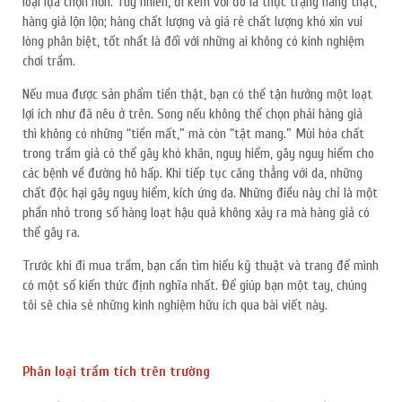
loại lựa chọn hơn. Tuy nhiên, đi kèm với đó là thực trạng hàng thật,
hàng giả lộn lộn; hàng chất lượng và giá rẻ chất lượng khó xin vui
lòng phân biệt, tốt nhất là đối với những ai không có kinh nghiệm
chơi trầm.
Nếu mua được sản phẩm tiền thật, bạn có thể tận hưởng một loạt
lợi ích như đã nêu ở trên. Song nếu không thể chọn phải hàng giả
thì không có những “tiền mất,” mà còn “tật mang.” Mùi hóa chất
trong trầm giả có thể gây khó khăn, nguy hiểm, gây nguy hiểm cho
các bệnh về đường hô hấp. Khi tiếp tục căng thẳng với da, những
chất độc hại gây nguy hiểm, kích ứng da. Những điều này chỉ là một
phần nhỏ trong số hàng loạt hậu quả không xảy ra mà hàng giả có
thể gây ra.
Trước khi đi mua trầm, bạn cần tìm hiểu kỹ thuật và trang để mình
có một số kiến ​​thức định nghĩa nhất. Để giúp bạn một tay, chúng
tôi sẽ chia sẻ những kinh nghiệm hữu ích qua bài viết này.
Phân loại trầm tích trên trường
ĐĂNG KÝ TƯ VẤN MIỄN PHÍ