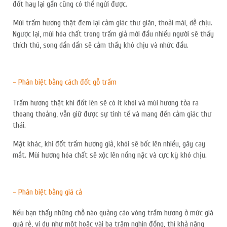
đốt hay lại gần cũng có thể ngửi được.
Mùi trầm hương thật đem lại cảm giác thư giãn, thoải mái, dễ chịu.
Ngược lại, mùi hóa chất trong trầm giả mới đầu nhiều người sẽ thấy
thích thú, song dần dần sẽ cảm thấy khó chịu và nhức đầu.
- Phân biệt bằng cách đốt gỗ trầm
Trầm hương thật khi đốt lên sẽ có ít khói và mùi hương tỏa ra
thoang thoảng, vẫn giữ được sự tinh tế và mang đến cảm giác thư
thái.
Mặt khác, khi đốt trầm hương giả, khói sẽ bốc lên nhiều, gây cay
mắt. Mùi hương hóa chất sẽ xộc lên nồng nặc và cực kỳ khó chịu.
- Phân biệt bằng giá cả
Nếu bạn thấy những chỗ nào quảng cáo vòng trầm hương ở mức giá
quá rẻ, ví dụ như một hoặc vài ba trăm nghìn đồng, thì khả năng