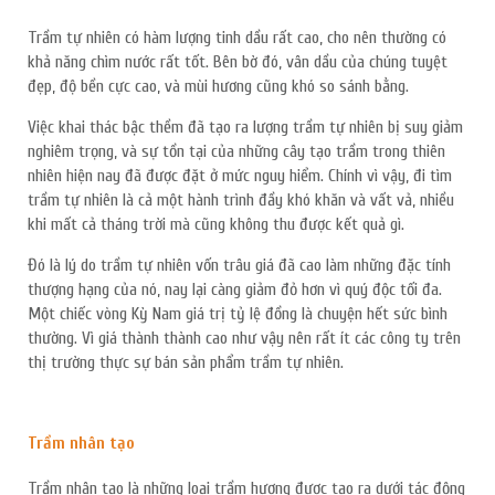
Trầm tự nhiên có hàm lượng tinh dầu rất cao, cho nên thường có
khả năng chìm nước rất tốt. Bên bờ đó, vân dầu của chúng tuyệt
đẹp, độ bền cực cao, và mùi hương cũng khó so sánh bằng.
Việc khai thác bậc thềm đã tạo ra lượng trầm tự nhiên bị suy giảm
nghiêm trọng, và sự tồn tại của những cây tạo trầm trong thiên
nhiên hiện nay đã được đặt ở mức nguy hiểm. Chính vì vậy, đi tìm
trầm tự nhiên là cả một hành trình đầy khó khăn và vất vả, nhiều
khi mất cả tháng trời mà cũng không thu được kết quả gì.
Đó là lý do trầm tự nhiên vốn trâu giá đã cao làm những đặc tính
thượng hạng của nó, nay lại càng giảm đỏ hơn vì quý độc tối đa.
Một chiếc vòng Kỳ Nam giá trị tỷ lệ đồng là chuyện hết sức bình
thường. Vì giá thành thành cao như vậy nên rất ít các công ty trên
thị trường thực sự bán sản phẩm trầm tự nhiên.
Trầm nhân tạo
Trầm nhân tạo là những loại trầm hương được tạo ra dưới tác động