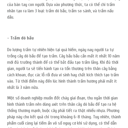
của bàn tay con người. Dựa vào phương thức, ta có thể chi trầm
nhân tạo ra làm 3 loại: trầm dó bầu, trầm so sánh, và trầm nấu
dầu.
- Trầm dó bầu
Do lượng trầm tự nhiên hiện tại quá hiếm, ngày nay người ta tự
trồng cây dó bầu để tạo trầm. Cây bầu bầu cần mất ít nhất 10 năm
mới đủ trưởng thành để có thể bắt đầu tạo trầm lắng. Khi đủ thời
gian, người ta sẽ tiến hành tạo ra tổn thương trên thân cây bằng
cách khoan, đục các lỗ rồi đưa vi sinh hay chất kích thích tạo trầm
vào. Từ thời điểm này đến lúc hình thành trầm hương phải mất ít
nhất là 3 năm nữa.
Một số doanh nghiệp muốn đốt cháy giai đoạn, thu ngắn thời gian
hình thành trầm nên dùng axit trên thân cây dó bầu để tạo ra hệ
thống thương mạnh, buộc cây phải tiết ra thật nhiều nhựa. Phương
pháp này cho kết quả chỉ trong khoảng 6-8 tháng. Tuy nhiên, thành
phẩm cuối cùng lại tiềm ẩn vô số nguy cơ khi sử dụng, có thể dẫn