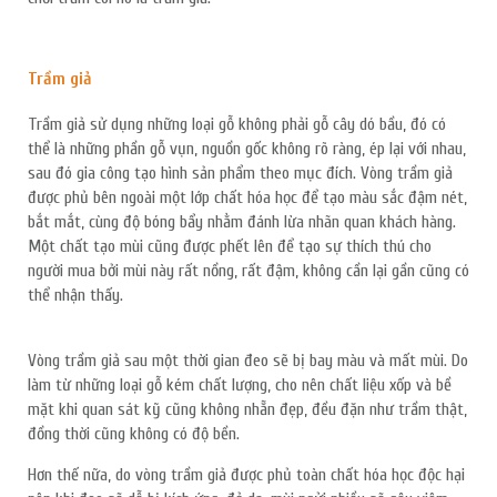
Trầm giả
Trầm giả sử dụng những loại gỗ không phải gỗ cây dó bầu, đó có
thể là những phần gỗ vụn, nguồn gốc không rõ ràng, ép lại với nhau,
sau đó gia công tạo hình sản phẩm theo mục đích. Vòng trầm giả
được phủ bên ngoài một lớp chất hóa học để tạo màu sắc đậm nét,
bắt mắt, cùng độ bóng bẩy nhằm đánh lừa nhãn quan khách hàng.
Một chất tạo mùi cũng được phết lên để tạo sự thích thú cho
người mua bởi mùi này rất nồng, rất đậm, không cần lại gần cũng có
thể nhận thấy.
Vòng trầm giả sau một thời gian đeo sẽ bị bay màu và mất mùi. Do
làm từ những loại gỗ kém chất lượng, cho nên chất liệu xốp và bề
mặt khi quan sát kỹ cũng không nhẵn đẹp, đều đặn như trầm thật,
đồng thời cũng không có độ bền.
Hơn thế nữa, do vòng trầm giả được phủ toàn chất hóa học độc hại