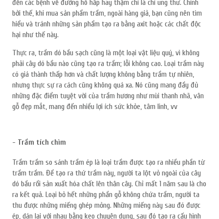
đến các bệnh về đường hô hấp hay thậm chí là chí ung thư. Chính
bởi thế, khi mua sản phẩm trầm, ngoài hàng giả, bạn cũng nên tìm
hiểu và tránh những sản phẩm tạo ra bằng axit hoặc các chất độc
hại như thế này.
Thực ra, trầm dó bầu sạch cũng là một loại vật liệu quý, vì không
phải cây dó bầu nào cũng tạo ra trầm; lỗi không cao. Loại trầm này
có giá thành thấp hơn và chất lượng không bằng trầm tự nhiên,
nhưng thực sự ra cách cũng không quá xa. Nó cũng mang đầy đủ
những đặc điểm tuyệt vời của trầm hương như mùi thanh nhã, vân
gỗ đẹp mắt, mang đến nhiều lợi ích sức khỏe, tâm linh, vv
- Trầm tích chìm
Trầm trầm so sánh trầm ép là loại trầm được tạo ra nhiều phần từ
trầm trầm. Để tạo ra thứ trầm này, người ta lột vỏ ngoài của cây
dó bầu rồi sản xuất hóa chất lên thân cây. Chỉ mất 1 năm sau là cho
ra kết quả. Loại bỏ hết những phần gỗ không chứa trầm, người ta
thu được những miếng ghép mỏng. Những miếng này sau đó được
ép, dán lại với nhau bằng keo chuyên dụng, sau đó tạo ra cấu hình