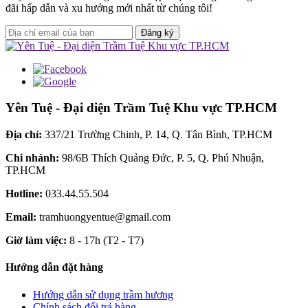
đãi hấp dẫn và xu hướng mới nhất từ chúng tôi!
Đăng ký
Yên Tuệ - Đại diện Trầm Tuệ Khu vực TP.HCM
Địa chỉ:
337/21 Trường Chinh, P. 14, Q. Tân Bình, TP.HCM
Chi nhánh:
98/6B Thích Quảng Đức, P. 5, Q. Phú Nhuận,
TP.HCM
Hotline:
033.44.55.504
Email:
tramhuongyentue@gmail.com
Giờ làm việc:
8 - 17h (T2 - T7)
Hướng dẫn đặt hàng
Hướng dẫn sử dụng trầm hương
Chính sách đổi trả hàng