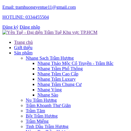
Email: tramhuongyentue11@gmail.com
HOTLINE: 0334455504
Đăng ký
Đăng nhập
Trang chủ
Giới thiệu
Sản phẩm
Nhang Sạch Trầm Hương
Nhang Thảo Mộc Cổ Truyền - Trầm Bắc
Nhang Trầm Phổ Thông
Nhang Trầm Cao Cấp
Nhang Trầm Luxury
Nhang Trầm Chung Cư
Nhang Vòng
Nhang Sào
Nụ Trầm Hương
Trầm Khoanh Thư Giãn
Trầm Tăm
Bột Trầm Hương
Trầm Miếng
Tinh Dầu Trầm Hương