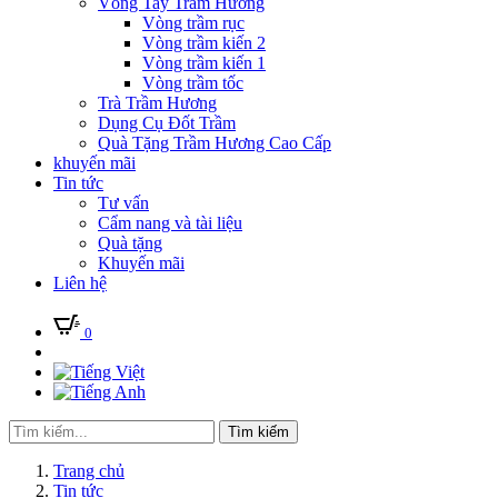
Vòng Tay Trầm Hương
Vòng trầm rục
Vòng trầm kiến 2
Vòng trầm kiến 1
Vòng trầm tốc
Trà Trầm Hương
Dụng Cụ Đốt Trầm
Quà Tặng Trầm Hương Cao Cấp
khuyến mãi
Tin tức
Tư vấn
Cẩm nang và tài liệu
Quà tặng
Khuyến mãi
Liên hệ
0
Tìm kiếm
Trang chủ
Tin tức