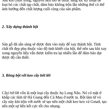
Sau khi chọn xong, nguyên liệu thô sẽ được sàng lọc kỹ thuật để
loại bỏ các chất tạp chất, đảm bảo không trộn lẫn những thứ có thể
ảnh hưởng đến chất lượng cuối cùng của sản phẩm.
2. Xây dựng thành bột
Sàn gỗ đã sẵn sàng sẽ được đưa vào máy để xay thành bột. Tinh
chất tốt đẹp phụ thuộc vào độ tinh khiết của bột, thế nên sau khi xay
xong nguyên liệu vẫn được kiểm tra lại nhiều lần để đảm bảo đạt
được độ cần thiết.
3. Bồng bột với keo cây bời lời
Câyi bờ lời vốn là một loại cây thuộc họ Long Não. Nó có mặt ở
khắp các tỉnh từ Hà Giang đến Cà Mau ở nước ta. Bột làm từ vỏ
cây này khi trộn với nước sẽ tạo nên một chất keo keo và Gmail, tạo
nên một sự liên kết cực tốt cho nhang.