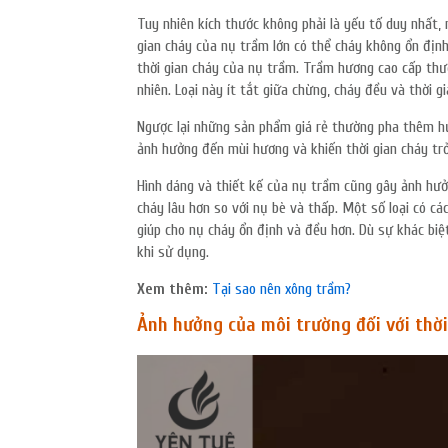
Tuy nhiên kích thước không phải là yếu tố duy nhất,
gian cháy của nụ trầm lớn có thể cháy không ổn định
thời gian cháy của nụ trầm. Trầm hương cao cấp thườ
nhiên. Loại này ít tắt giữa chừng, cháy đều và thời 
Ngược lại những sản phẩm giá rẻ thường pha thêm h
ảnh hưởng đến mùi hương và khiến thời gian cháy tr
Hình dáng và thiết kế của nụ trầm cũng gây ảnh hưở
cháy lâu hơn so với nụ bè và thấp. Một số loại có cá
giúp cho nụ cháy ổn định và đều hơn. Dù sự khác bi
khi sử dụng.
Xem thêm:
Tại sao nên xông trầm?
Ảnh hưởng của môi trường đối với thờ