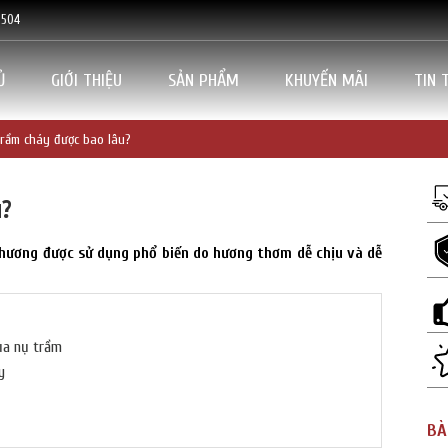
5504
Ủ
GIỚI THIỆU
SẢN PHẨM
KHUYẾN MÃI
TIN 
rầm cháy được bao lâu?
u?
hương được sử dụng phổ biến do hương thơm dễ chịu và dễ
của nụ trầm
áy
BÀ