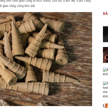
ng đến thời gian cháy là kích thước của nụ trầm. Nụ trầm càng
ời gian cháy cũng kéo dài.
BÀ