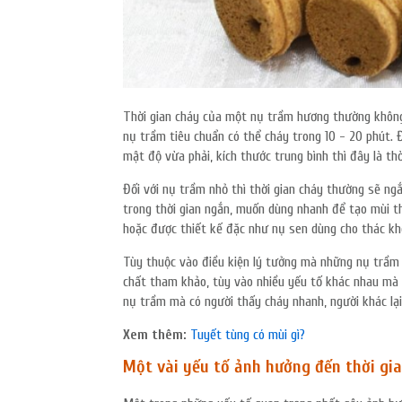
Thời gian cháy của một nụ trầm hương thường không
nụ trầm tiêu chuẩn có thể cháy trong 10 - 20 phút. 
mật độ vừa phải, kích thước trung bình thì đây là thờ
Đối với nụ trầm nhỏ thì thời gian cháy thường sẽ ng
trong thời gian ngắn, muốn dùng nhanh để tạo mùi t
hoặc được thiết kế đặc như nụ sen dùng cho thác kh
Tùy thuộc vào điều kiện lý tưởng mà những nụ trầm n
chất tham khảo, tùy vào nhiều yếu tố khác nhau mà th
nụ trầm mà có người thấy cháy nhanh, người khác lại
Xem thêm:
Tuyết tùng có mùi gì?
Một vài yếu tố ảnh hưởng đến thời gi