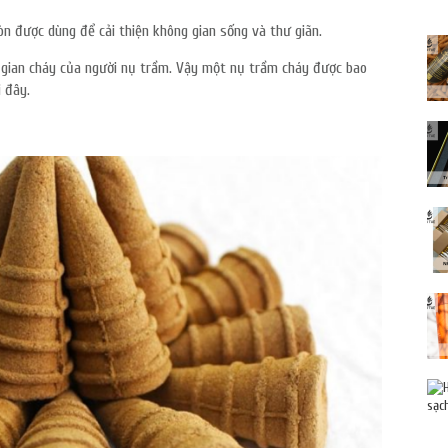
còn được dùng để cải thiện không gian sống và thư giãn.
i gian cháy của người nụ trầm. Vậy một nụ trầm cháy được bao
i đây.
ĐĂNG KÝ TƯ VẤN MIỄN PHÍ