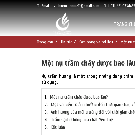
Email: tramhuongyentue11@gmail.com
HOTLINE: 033445
TRANG CH
Trang chủ
Tin tức
Cẩm nang và tài liệu
Một nụ t
Một nụ trầm cháy được bao lâ
Nụ trầm hương là một trong những dạng trầm 
sử dụng.
Một nụ trầm cháy được bao lâu?
Một vài yếu tố ảnh hưởng đến thời gian cháy 
Ảnh hưởng của môi trường đối với thời gian ch
Trầm sạch không hóa chất Yên Tuệ
Kết luận