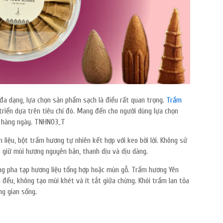
đa dạng, lựa chọn sản phẩm sạch là điều rất quan trọng.
Trầm
riển dựa trên tiêu chí đó. Mang đến cho người dùng lựa chọn
g hàng ngày. TNHN03_T
liệu, bột trầm hương tự nhiên kết hợp với keo bời lời. Không sử
p giữ mùi hương nguyên bản, thanh dịu và dịu dàng.
ờng pha tạp hương liệu tổng hợp hoặc mùn gỗ. Trầm hương Yên
đều, không tạo mùi khét và ít tắt giữa chừng. Khói trầm lan tỏa
ng gian sống.