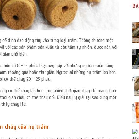
BÀ
 cố định dao động tùy vào từng loại trầm. Thông thường một
HOÀN THÀNH
Đối với các sản phẩm sản xuất từ bột tầm tự nhiên, được nén với
0334455504
i gian phổ biến.
Đăng ký tư vấn trực tiếp 24/7:
ắn hơn từ 8 - 12 phút. Loại này hợp với những người muốn dùng
hơm thoáng qua hoặc thư giãn. Ngược lại những nụ trầm lớn hơn
ói có thể chay 20 - 25 phút.
ày có thể cháy lâu hơn. Tuy nhiên thời gian cháy chỉ mang tính
ời gian cháy có thể thay đổi. Điều này lý giải tại sao cùng một
 thấy cháy lâu.
an cháy của nụ trầm