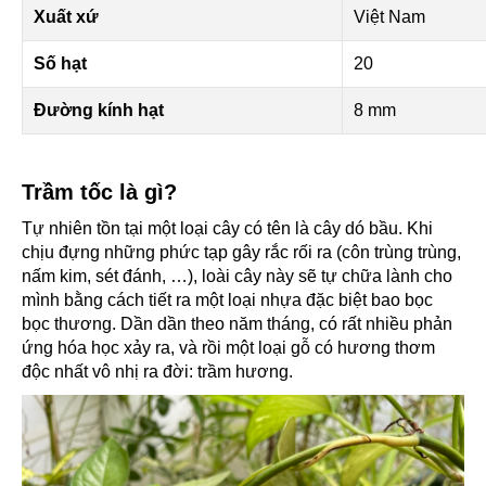
Xuất xứ
Việt Nam
Số hạt
20
Đường kính hạt
8 mm
Trầm tốc là gì?
Tự nhiên tồn tại một loại cây có tên là cây dó bầu. Khi
chịu đựng những phức tạp gây rắc rối ra (côn trùng trùng,
nấm kim, sét đánh, …), loài cây này sẽ tự chữa lành cho
mình bằng cách tiết ra một loại nhựa đặc biệt bao bọc
bọc thương. Dần dần theo năm tháng, có rất nhiều phản
ứng hóa học xảy ra, và rồi một loại gỗ có hương thơm
độc nhất vô nhị ra đời: trầm hương.