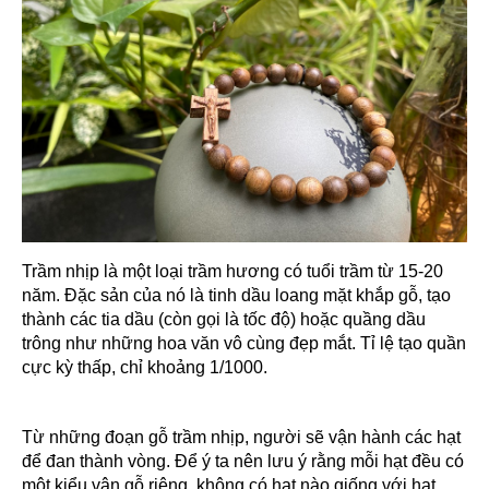
Trầm nhịp là một loại trầm hương có tuổi trầm từ 15-20
năm. Đặc sản của nó là tinh dầu loang mặt khắp gỗ, tạo
thành các tia dầu (còn gọi là tốc độ) hoặc quầng dầu
trông như những hoa văn vô cùng đẹp mắt. Tỉ lệ tạo quần
cực kỳ thấp, chỉ khoảng 1/1000.
Từ những đoạn gỗ trầm nhịp, người sẽ vận hành các hạt
để đan thành vòng. Để ý ta nên lưu ý rằng mỗi hạt đều có
một kiểu vân gỗ riêng, không có hạt nào giống với hạt