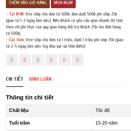
THÊM VÀO GIỎ HÀNG
MUA NGAY
- Tại HCM:
free ship cho đơn từ 500k, đơn dưới 500k phí ship 25k
(giao từ 1-2 ngày làm việc). Nếu khách có yêu cầu giao nhanh thì tính
ĐĂNG KÝ TƯ VẤN MIỄN PHÍ
theo chi phí thực của app giao hàng (hỗ trợ khách 25k cho đơn hàng
từ 500k)
- Các tỉnh:
free ship cho đơn từ 1 triệu, dưới 1 triệu phí ship 35k (giao
từ 2-5 ngày làm việc tùy khu vực và thời điểm)
CHI TIẾT
BÌNH LUẬN
Thông tin chi tiết
HOÀN THÀNH
Chất liệu
Tốc độ
0334455504
Đăng ký tư vấn trực tiếp 24/7:
Tuổi trầm
15-20 năm