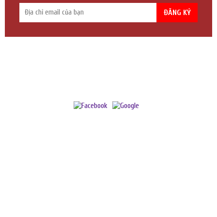
ĐĂNG KÝ
YÊN TUỆ - ĐẠI DIỆN TRẦM TUỆ KHU VỰC TP.HCM
Địa chỉ:
337/21 Trường Chinh, P. 14, Q. Tân Bình, TP.HCM
Chi nhánh:
98/6B Thích Quảng Đức, P. 5, Q. Phú Nhuận, TP.HCM
Hotline:
033.44.55.504
Email:
tramhuongyentue@gmail.com
Giờ làm việc:
8 - 17h (T2 - T7)