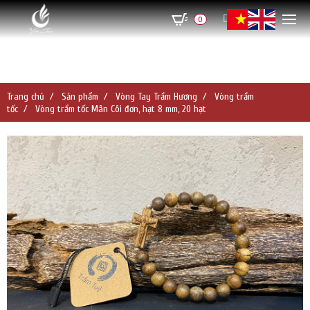
0
Trang chủ
Sản phẩm
Vòng Tay Trầm Hương
Vòng trầm
tốc
Vòng trầm tốc Mân Côi đơn, hạt 8 mm, 20 hạt