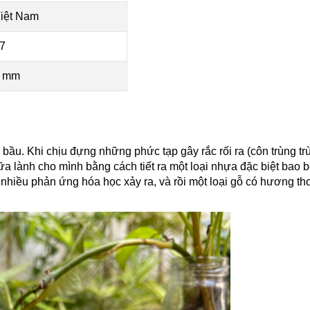
iệt Nam
7
 mm
HOÀN THÀNH
0334455504
Đăng ký tư vấn trực tiếp 24/7:
ó bầu. Khi chịu đựng những phức tạp gây rắc rối ra (côn trùng tr
ữa lành cho mình bằng cách tiết ra một loại nhựa đặc biệt bao 
 nhiều phản ứng hóa học xảy ra, và rồi một loại gỗ có hương t