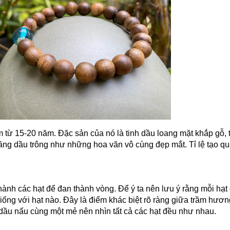
ầm từ 15-20 năm. Đặc sản của nó là tinh dầu loang mặt khắp gỗ, 
quầng dầu trông như những hoa văn vô cùng đẹp mắt. Tỉ lệ tạo q
ành các hạt để đan thành vòng. Để ý ta nên lưu ý rằng mỗi hạt
iống với hạt nào. Đây là điểm khác biệt rõ ràng giữa trầm hươn
u dầu nấu cùng một mẻ nên nhìn tất cả các hạt đều như nhau.