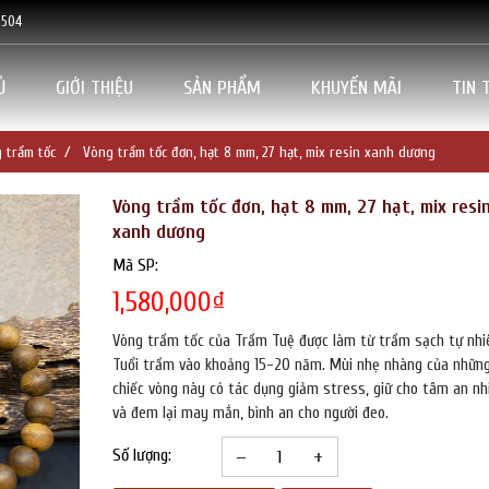
5504
Ủ
GIỚI THIỆU
SẢN PHẨM
KHUYẾN MÃI
TIN 
 trầm tốc
Vòng trầm tốc đơn, hạt 8 mm, 27 hạt, mix resin xanh dương
Vòng trầm tốc đơn, hạt 8 mm, 27 hạt, mix resi
xanh dương
Mã SP:
1,580,000
₫
Vòng trầm tốc của Trầm Tuệ được làm từ trầm sạch tự nhi
Tuổi trầm vào khoảng 15-20 năm. Mùi nhẹ nhàng của nhữn
chiếc vòng này có tác dụng giảm stress, giữ cho tâm an nh
và đem lại may mắn, bình an cho người đeo.
–
+
Số lượng: