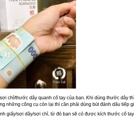
i chỉ/thước dây quanh cổ tay của bạn. Khi dùng thước dây thì
ụng những công cụ còn lại thì cần phải dùng bút đánh dấu tiếp g
h giấy/sợi dây/sợi chỉ, từ đó bạn sẽ có được kích thước cổ tay