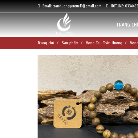
Email: tramhuongyentue11@gmail.com
HOTLINE: 033445
TRANG CH
Trang chủ
Sản phẩm
Vòng Tay Trầm Hương
Vòng