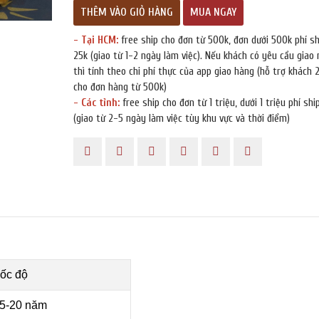
THÊM VÀO GIỎ HÀNG
MUA NGAY
- Tại HCM:
free ship cho đơn từ 500k, đơn dưới 500k phí sh
25k (giao từ 1-2 ngày làm việc). Nếu khách có yêu cầu giao
thì tính theo chi phí thực của app giao hàng (hỗ trợ khách 
cho đơn hàng từ 500k)
- Các tỉnh:
free ship cho đơn từ 1 triệu, dưới 1 triệu phí shi
(giao từ 2-5 ngày làm việc tùy khu vực và thời điểm)
ĐĂNG KÝ TƯ VẤN MIỄN PHÍ
ốc độ
5-20 năm