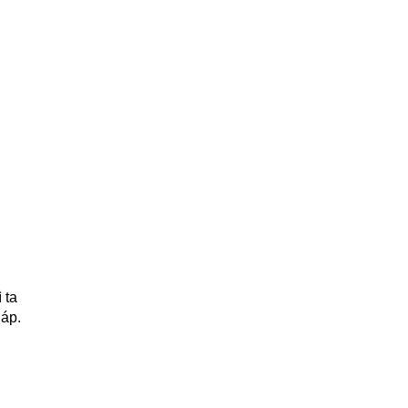
 ta
iáp.